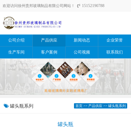
欢迎访问徐州贵邦玻璃制品有限公司网站！
15152190788
公司介绍
产品供应
新闻动态
企业荣誉
生产车间
客户案例
公司视频
联系我们
罐头瓶系列
首页
>>
产品供应
>>
罐头瓶系列
罐头瓶